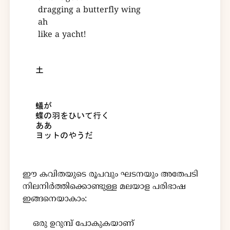
dragging a butterfly wing
ah
like a yacht!
ഈ കവിതയുടെ രൂപവും ഘടനയും അതേപടി
നിലനിർത്തിക്കൊണ്ടുള്ള മലയാള പരിഭാഷ
ഇങ്ങനെയാകാം:
ഒരു ഉറുമ്പ് പോകുകയാണ്