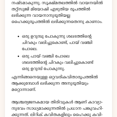
നഷ്ടമാകുന്നു. സൂക്ഷ്മതലത്തിൽ വായനയിൽ
തറ്റ്സുജി മിയോഷി എഴുതിയ രൂപത്തിൽ
ലഭിക്കുന്ന വായനാനുഭൂതിയല്ല
ഹൈക്കുരൂപത്തിൽ ലഭിക്കുന്നതെന്നു കാണാം.
ഒരു ഉറുമ്പു പോകുന്നു ശലഭത്തിന്റെ
ചിറകും വലിച്ചുകൊണ്ട്, പായ് വഞ്ചി
പോലെ.
ഒരു പായ് വഞ്ചി പോലെ
ശലഭത്തിന്റെ ചിറകും വലിച്ചുകൊണ്ട്
ഒരു ഉറുമ്പ് പോകുന്നു.
എന്നിങ്ങനെയുള്ള ഒറ്റവരികവിതാരൂപത്തിൽ
ആക്കുമ്പോൾ ലഭിക്കുന്ന അനുഭൂതിയും
മറ്റൊന്നാണ്.
ആശ്ച­ര്യ­ജ­ന­ക­മായ തി­രി­വു­കൾ ആണ് കാ­വ്യാ­
നു­ഭ­വം സാ­ധ്യ­മാ­ക്കു­ന്ന­തിൽ പ്ര­ധാന പങ്കു­വ­ഹി­
ക്കു­ന്ന­ത്. ലി­റി­ക് കവി­ത­ക­ളി­ലും ഹൈ­ക്കു കവി­