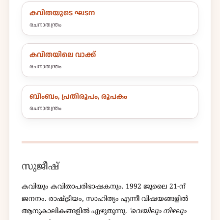
കവിതയുടെ ഘടന
രചനാതന്ത്രം
കവിതയിലെ വാക്ക്
രചനാതന്ത്രം
ബിംബം, പ്രതിരൂപം, രൂപകം
രചനാതന്ത്രം
സുജീഷ്
കവിയും കവിതാപരിഭാഷകനും. 1992 ജൂലൈ 21-ന്
ജനനം. രാഷ്ട്രീയം, സാഹിത്യം എന്നീ വിഷയങ്ങളിൽ
ആനുകാലികങ്ങളിൽ എഴുതുന്നു.
‘വെയിലും നിഴലും