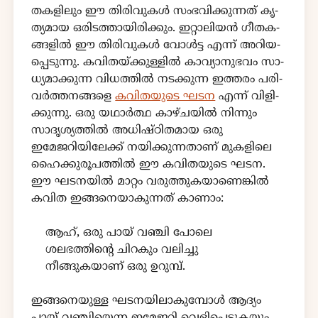
ത­ക­ളി­ലും ഈ തി­രി­വു­കൾ സം­ഭ­വി­ക്കു­ന്ന­ത് കൃ­
ത്യ­മായ ഒരി­ട­ത്താ­യി­രി­ക്കും. ഇറ്റാ­ലി­യൻ ഗീ­ത­ക­
ങ്ങ­ളിൽ ഈ തി­രി­വു­കൾ വോൾ­ട്ട എന്ന് അറി­യ­
പ്പെ­ടു­ന്നു. കവി­ത­യ്ക്കു­ള്ളിൽ കാ­വ്യാ­നു­ഭ­വം സാ­
ധ്യ­മാ­ക്കു­ന്ന വി­ധ­ത്തിൽ നട­ക്കു­ന്ന ഇത്ത­രം പരി­
വർ­ത്ത­ന­ങ്ങ­ളെ
കവി­ത­യു­ടെ ഘടന
എന്ന് വി­ളി­
ക്കു­ന്നു. ഒരു യഥാർത്ഥ കാഴ്ചയിൽ നിന്നും
സാദൃശ്യത്തിൽ അധിഷ്ഠിതമായ ഒരു
ഇമേജറിയിലേക്ക് നയിക്കുന്നതാണ് മുകളിലെ
ഹൈക്കുരൂപത്തിൽ ഈ കവിതയുടെ ഘടന.
ഈ ഘടനയിൽ മാറ്റം വരുത്തുകയാണെങ്കിൽ
കവിത ഇങ്ങനെയാകുന്നത് കാണാം:
ആഹ്, ഒരു പായ് വഞ്ചി പോലെ
ശലഭത്തിൻ്റെ ചിറകും വലിച്ചു
നീങ്ങുകയാണ് ഒരു ഉറുമ്പ്.
ഇങ്ങനെയുള്ള ഘടനയിലാകുമ്പോൾ ആദ്യം