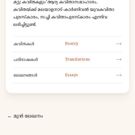
മറ്റു കവിതകളും’
ആദ്യ കവിതാസമാഹാരം.
കവിതയ്ക്ക് മലയാളനാട്–കാർണിവൽ യുവകവിതാ
പുരസ്കാരം, സച്ചി കവിതാപുരസ്കാരം എന്നിവ
ലഭിച്ചിട്ടുണ്ട്.
⟶
കവിതകൾ
Poetry
⟶
പരിഭാഷകൾ
Translations
⟶
ലേഖനങ്ങൾ
Essays
← മുൻ ലേഖനം