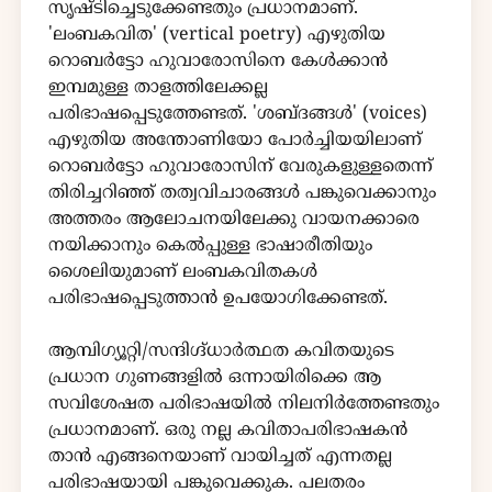
സൃഷ്ടിച്ചെടുക്കേണ്ടതും പ്രധാനമാണ്.
'ലംബകവിത' (vertical poetry) എഴുതിയ
റൊബർട്ടോ ഹുവാരോസിനെ കേൾക്കാൻ
ഇമ്പമുള്ള താളത്തിലേക്കല്ല
പരിഭാഷപ്പെടുത്തേണ്ടത്. 'ശബ്ദങ്ങൾ' (voices)
എഴുതിയ അന്തോണിയോ പോർച്ചിയയിലാണ്
റൊബർട്ടോ ഹുവാരോസിന് വേരുകളുള്ളതെന്ന്
തിരിച്ചറിഞ്ഞ് തത്വവിചാരങ്ങൾ പങ്കുവെക്കാനും
അത്തരം ആലോചനയിലേക്കു വായനക്കാരെ
നയിക്കാനും കെൽപ്പുള്ള ഭാഷാരീതിയും
ശൈലിയുമാണ് ലംബകവിതകൾ
പരിഭാഷപ്പെടുത്താൻ ഉപയോഗിക്കേണ്ടത്.
ആമ്പിഗ്യൂറ്റി/സന്ദിഗ്ദ്ധാർത്ഥത കവിതയുടെ
പ്രധാന ഗുണങ്ങളിൽ ഒന്നായിരിക്കെ ആ
സവിശേഷത പരിഭാഷയിൽ നിലനിർത്തേണ്ടതും
പ്രധാനമാണ്. ഒരു നല്ല കവിതാപരിഭാഷകൻ
താൻ എങ്ങനെയാണ് വായിച്ചത് എന്നതല്ല
പരിഭാഷയായി പങ്കുവെക്കുക. പലതരം