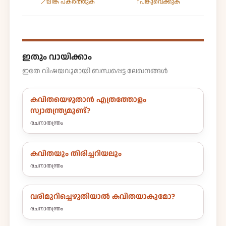
↗
↑
ലിങ്ക് പകർത്തുക
പങ്കുവെക്കുക
ഇതും വായിക്കാം
ഇതേ വിഷയവുമായി ബന്ധപ്പെട്ട ലേഖനങ്ങൾ
കവിതയെഴുതാൻ എത്രത്തോളം
സ്വാതന്ത്ര്യമുണ്ട്?
രചനാതന്ത്രം
കവിതയും തിരിച്ചറിയലും
രചനാതന്ത്രം
വരിമുറിച്ചെഴുതിയാൽ കവിതയാകുമോ?
രചനാതന്ത്രം